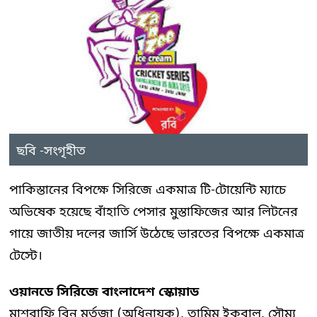
ছবি -সংগৃহীত
পাকিস্তানের বিপক্ষে সিরিজে একমাত্র টি-টোয়েন্টি ম্যাচে
অভিষেক হয়েছে বাঁহাতি পেসার মুস্তাফিজের আর লিটনের
গায়ে জাতীয় দলের জার্সি উঠেছে ভারতের বিপক্ষে একমাত্র
টেস্টে।
ওয়ানডে সিরিজে বাংলাদেশ স্কোয়াড
মাশরাফি বিন মর্তুজা (অধিনায়ক), তামিম ইকবাল, সৌম্য