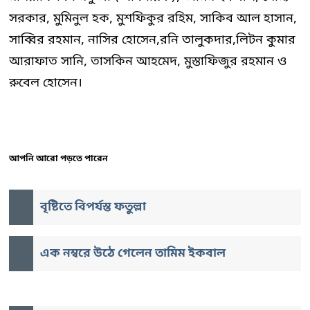
সরকার, মুমিনুল হক, মুশফিকুর রহিম, সাকিব আল হাসান,
সাব্বির রহমান, নাসির হোসেন,রনি তালুকদার,লিটন কুমার
আরাফাত সানি, তাসকিন আহমেদ, মুস্তাফিজুর রহমান ও
রুবেল হোসেন।
আপনি আরো পড়তে পারেন
বৃষ্টিতে বিপর্যস্ত ফতুল্লা
এক নম্বরে উঠে গেলেন তামিম ইকবাল