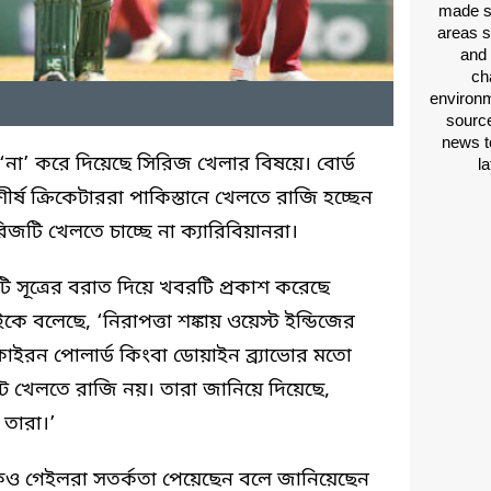
made si
areas s
and 
ch
environm
source
news t
 ‘না’ করে দিয়েছে সিরিজ খেলার বিষয়ে। বোর্ড
l
্ষ ক্রিকেটাররা পাকিস্তানে খেলতে রাজি হচ্ছেন
টি খেলতে চাচ্ছে না ক্যারিবিয়ানরা।
টি সূত্রের বরাত দিয়ে খবরটি প্রকাশ করেছে
 বলেছে, ‘নিরাপত্তা শঙ্কায় ওয়েস্ট ইন্ডিজের
কাইরন পোলার্ড কিংবা ডোয়াইন ব্র্যাভোর মতো
কেট খেলতে রাজি নয়। তারা জানিয়ে দিয়েছে,
 তারা।’
থেকেও গেইলরা সতর্কতা পেয়েছেন বলে জানিয়েছেন