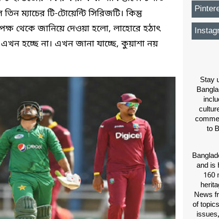
Pinter
িন ম্যাচের টি-টোয়েন্টি সিরিজটি। কিন্তু
ি) পক্ষ থেকে জানিয়ে দেওয়া হলো, লাহোরে হঠাৎ
Instag
এখন হচ্ছে না। এখন জানা যাচ্ছে, কুয়াশা নয়
Stay u
Bangla
inclu
cultur
comment
to 
Banglade
and is 
160 m
herit
News fr
of topic
issues