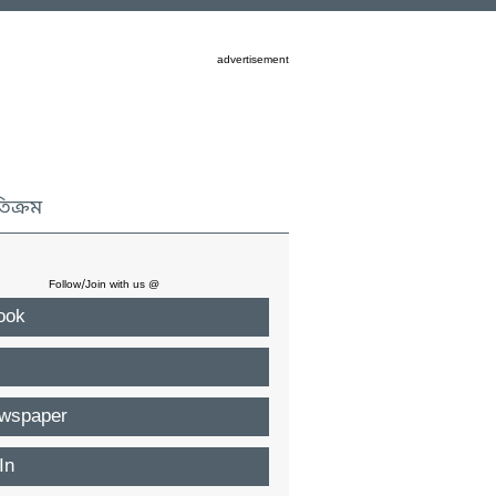
advertisement
তিক্রম
Follow/Join with us @
ook
wspaper
In