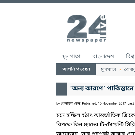
মূলপাতা
বাংলাদেশ
বিশ্ব
আপনি পড়ছেন
মূলপাতা
খেলাধ
‘অন্য কারণে’ পাকিস্তানে
by
খেলাধুলা ডেস্ক
Published: 10 November 2017
Last
মনে হচ্ছিল হঠাৎ আন্তর্জাতিক ক্রিক
বিপক্ষে তিন ম্যাচের টি-টোয়েন্টি সির
আয়োজন। তার পরপরই আবার ওয়েস্ট