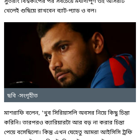
সুতরাং বিশ্বকাপের পর সবচেয়ে মর্যাদাপূর্ণ ওই আসরটি
খেলেই গুছিয়ে রাখবেন ব্যাট-প্যাড ও বল।
ছবি -সংগৃহীত
মাশরাফি বলেন, 'খুব সিরিয়াসলি অবসর নিয়ে কিছু চিন্তা
করিনি। তারপরও ক্যারিয়ারটা আর বড় না করার চিন্তা
পেয়ে বসেছিলো। কিন্তু এখন যেহেতু আমরা আইসিসি ট্রফি