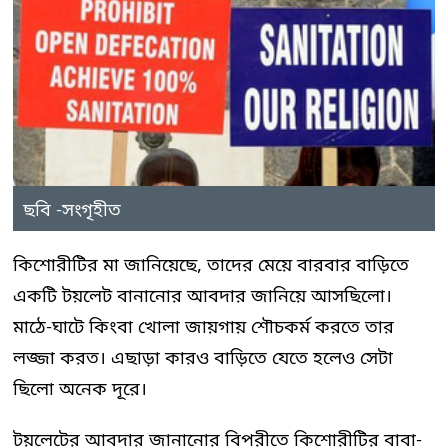
ছবি -সংগৃহীত
কিশোরীটির মা জানিয়েছে, তাদের মেয়ে বারবার বাড়িতে
একটি টয়লেট বানানোর আবদার জানিয়ে আসছিলো।
মাঠে-ঘাটে কিংবা খোলা জায়গায় শৌচকর্ম করতে তার
লজ্জা করত। এছাড়া কারও বাড়িতে যেতে হলেও সেটা
ছিলো অনেক দূরে।
টয়লেটের আবদার জানানোর বিপরীতে কিশোরীটির বাবা-