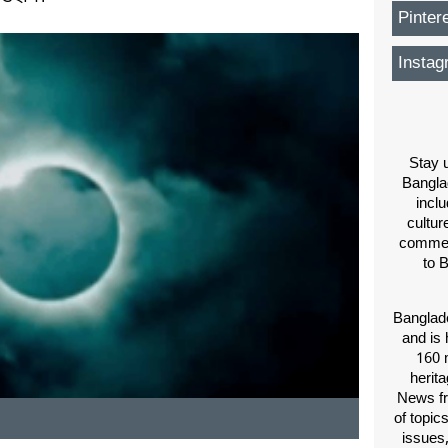
Pinter
Instag
Stay u
Bangla
inclu
cultur
comment
to 
Banglade
and is 
160 m
herit
News fr
of topic
issues