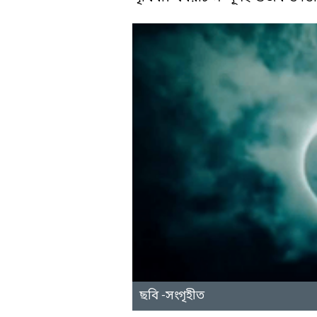
ছবি -সংগৃহীত