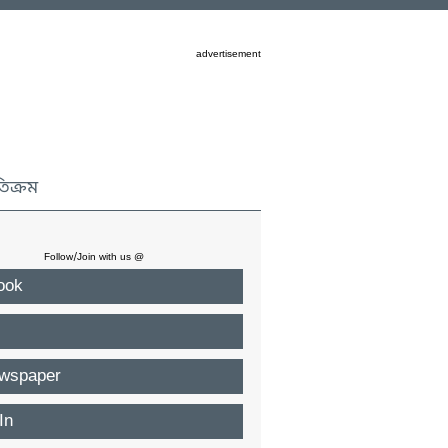
advertisement
তিক্রম
Follow/Join with us @
ook
wspaper
In