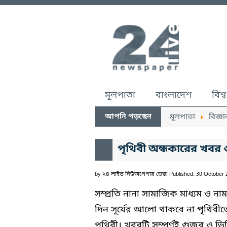
মূলপাতা
বাংলাদেশ
বিশ্ব
আপনি পড়ছেন
মূলপাতা
বিজ্ঞা
পৃথিবী অন্ধকারের খবর
by
২৪ লাইভ নিউজপেপার ডেস্ক
Published: 30 October
সম্প্রতি নানা সামাজিক মাধ্যম ও নাম
দিন সূর্যের আলো থাকবে না পৃথিবীত
পৃথিবী। খবরটি সম্পূর্ণই গুজব ও ভিত