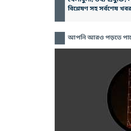
খেলাধুলা, তথ্য-প্রযুক্
বিশ্লেষণ সহ সর্বশেষ খব
আপনি আরও পড়তে পা