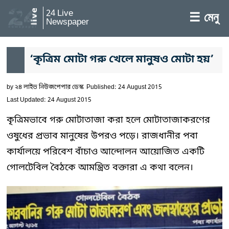
24 Live
☰ মেনু
Newspaper
‘কৃত্রিম মোটা গরু খেলে মানুষও মোটা হয়’
by
২৪ লাইভ নিউজপেপার ডেস্ক
Published: 24 August 2015
Last Updated: 24 August 2015
কৃত্রিমভাবে গরু মোটাতাজা করা হলে মোটাতাজাকরণের
ওষুধের প্রভাব মানুষের উপরও পড়ে। রাজধানীর পবা
কার্যালয়ে পরিবেশ বাঁচাও আন্দোলন আয়োজিত একটি
গোলটেবিল বৈঠকে আমন্ত্রিত বক্তারা এ কথা বলেন।