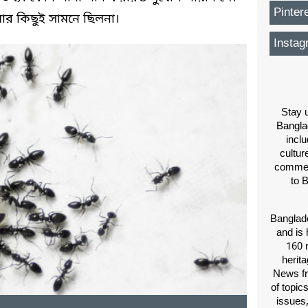
Pinter
আর কিছুই সামনে ছিলনা।
Instag
Stay u
Bangla
inclu
cultur
comment
to 
Banglade
and is 
160 m
herit
News fr
of topic
issues