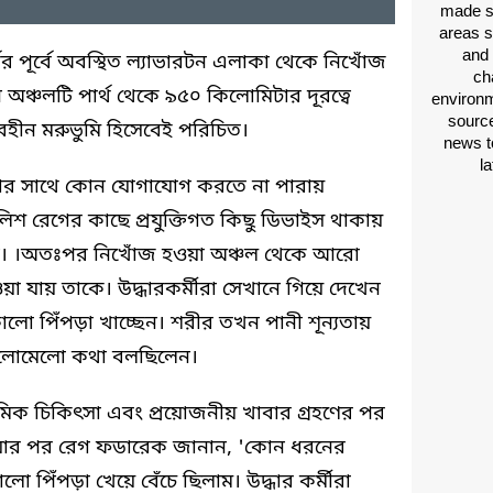
made si
areas s
and 
থের পূর্বে অবস্থিত ল্যাভারটন এলাকা থেকে নিখোঁজ
ch
অঞ্চলটি পার্থ থেকে ৯৫০ কিলোমিটার দূরত্বে
environm
source
ীন মরুভুমি হিসেবেই পরিচিত।
news t
l
তার সাথে কোন যোগাযোগ করতে না পারায়
শ রেগের কাছে প্রযুক্তিগত কিছু ডিভাইস থাকায়
থান। ।অতঃপর নিখোঁজ হওয়া অঞ্চল থেকে আরো
া যায় তাকে। উদ্ধারকর্মীরা সেখানে গিয়ে দেখেন
ালো পিঁপড়া খাচ্ছেন। শরীর তখন পানী শূন্যতায়
লোমেলো কথা বলছিলেন।
থমিক চিকিৎসা এবং প্রয়োজনীয় খাবার গ্রহণের পর
থ হওয়ার পর রেগ ফডারেক জানান, 'কোন ধরনের
ো পিঁপড়া খেয়ে বেঁচে ছিলাম। উদ্ধার কর্মীরা