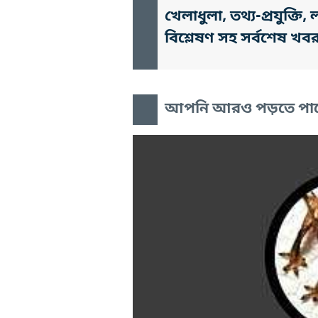
খেলাধুলা, তথ্য-প্রযুক্
বিশ্লেষণ সহ সর্বশেষ খব
আপনি আরও পড়তে পা