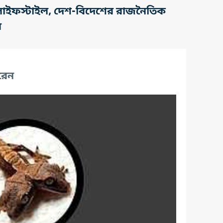
তি, লাইফস্টাইল, দেশ-বিদেশের রাজনৈতিক
র
রেন