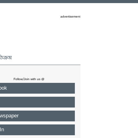
advertisement
তিক্রম
Follow/Join with us @
ook
wspaper
In