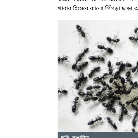
খাবার হিসেবে কালো পিঁপড়া ছাড়া 