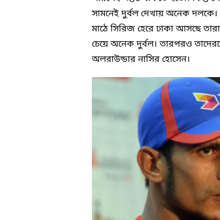
সামনেই দুর্বল দেখায় অনেক দলকে। য
মাঠে সিরিজ হেরে ঢাকা আসছে তারা।
চেয়ে অনেক দুর্বল। তারপরও তাদে
অলরাউন্ডার নাসির হোসেন।