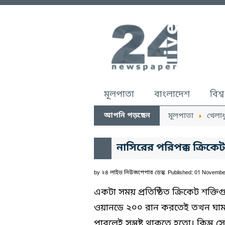
মূলপাতা
বাংলাদেশ
বিশ্ব
আপনি পড়ছেন
মূলপাতা
খেলাধ
নাসিরের পরিপক্ক ক্রিকেট-
by
২৪ লাইভ নিউজপেপার ডেস্ক
Published: 01 Novembe
একটা সময় প্রতিষ্ঠিত ক্রিকেট শক্ত
ওয়ানডে ২০০ রান করতেই তখন ঘাম ছ
পারলেই সন্তুষ্ট থাকতে হতো। কিন্তু