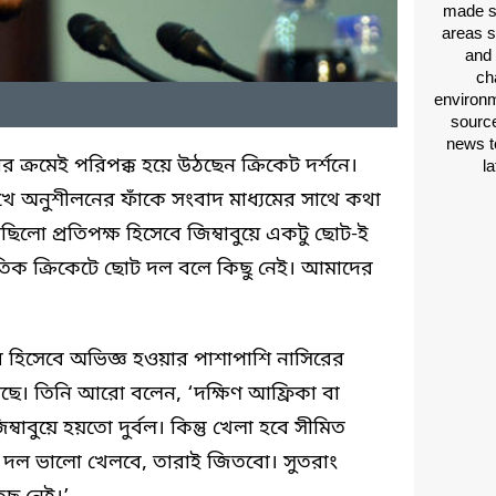
made si
areas s
and 
ch
environm
source
news t
ক্রমেই পরিপক্ক হয়ে উঠছেন ক্রিকেট দর্শনে।
l
খে অনুশীলনের ফাঁকে সংবাদ মাধ্যমের সাথে কথা
িলো প্রতিপক্ষ হিসেবে জিম্বাবুয়ে একটু ছোট-ই
াতিক ক্রিকেটে ছোট দল বলে কিছু নেই। আমাদের
ার হিসেবে অভিজ্ঞ হওয়ার পাশাপাশি নাসিরের
েছে। তিনি আরো বলেন, ‘দক্ষিণ আফ্রিকা বা
বাবুয়ে হয়তো দুর্বল। কিন্তু খেলা হবে সীমিত
ে যে দল ভালো খেলবে, তারাই জিতবো। সুতরাং