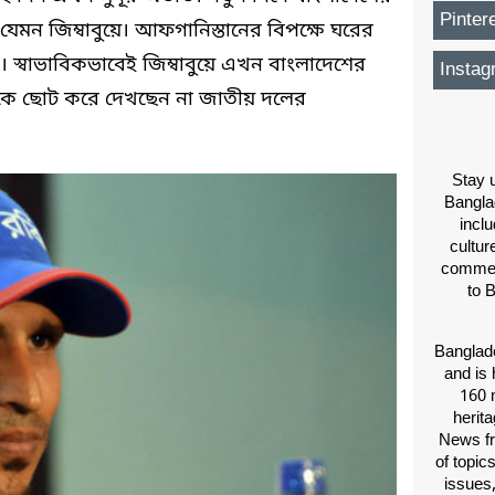
Pinter
েমন জিম্বাবুয়ে। আফগানিস্তানের বিপক্ষে ঘরের
 স্বাভাবিকভাবেই জিম্বাবুয়ে এখন বাংলাদেশের
Instag
রকে ছোট করে দেখছেন না জাতীয় দলের
Stay u
Bangla
inclu
cultur
comment
to 
Banglade
and is 
160 m
herit
News fr
of topic
issues