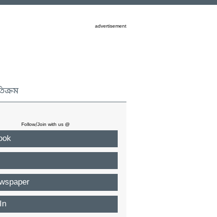
advertisement
তিক্রম
Follow/Join with us @
ook
wspaper
In