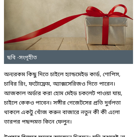
ছবি -সংগৃহীত
অন্যরকম কিছু দিতে চাইলে হ্যান্ডমেইড কার্ড, শোপিস,
চাবির রিং, ফটোফ্রেম, অ্যাক্সসেরিজও দিতে পারেন।
আজকাল অর্ডার করা হোম মেইড চকলেট পাওয়া যায়,
চাইলে কেকও পাবেন। সঙ্গীর গেজেটসের প্রতি দুর্বলতা
থাকলে একটু খোঁজ করুন বাজারে নতুন কী কী এলো
তারপর পছন্দমত কিনে ফেলুন।