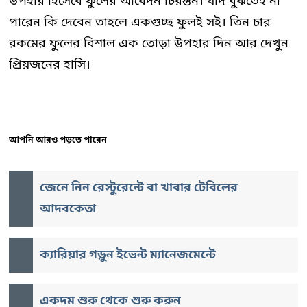
উপহার হিসেবে ফুলের আবেদন চিরন্তন। যদি বুঝতেই না
পারেন কি দেবেন তাহলে একগুচ্ছ ফুুলই সই। তিন চার
রকমের ফুলের বিশাল এক তোড়া উপহার দিন আর দেখুন
প্রিয়জনের হাসি।
আপনি আরও পড়তে পারেন
জেনে নিন রেস্টুরেন্টে বা খাবার টেবিলের
আদবকেতা
ক্যারিয়ার গড়ুন ইভেন্ট ম্যানেজমেন্টে
একদম শুরু থেকে শুরু করুন