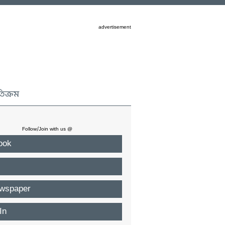
advertisement
তিক্রম
Follow/Join with us @
ook
wspaper
In