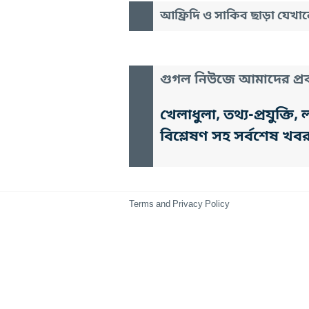
আফ্রিদি ও সাকিব ছাড়া যেখা
গুগল নিউজে আমাদের প্রক
খেলাধুলা, তথ্য-প্রযুক্
বিশ্লেষণ সহ সর্বশেষ খব
Terms and Privacy Policy