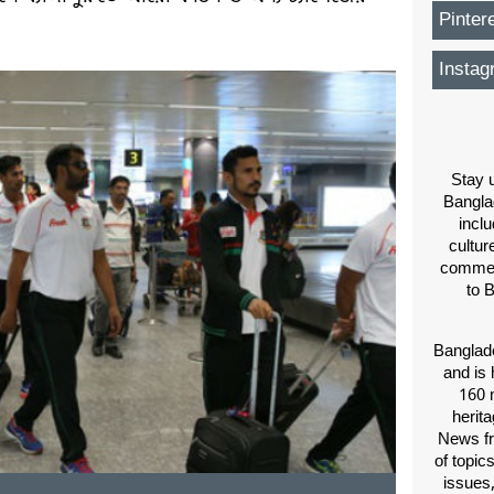
Pinter
Instag
Stay u
Bangla
inclu
cultur
comment
to 
Banglade
and is 
160 m
herit
News fr
of topic
issues