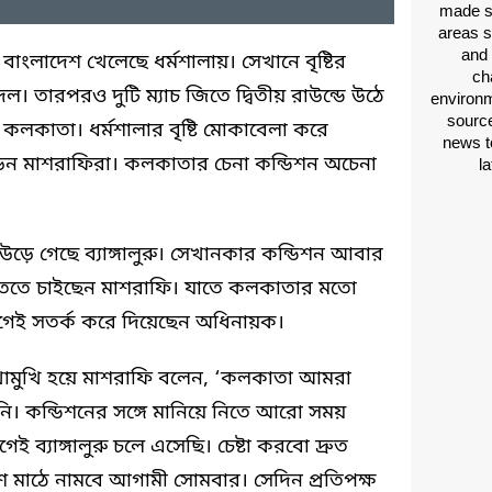
made si
areas s
and 
ে বাংলাদেশ খেলেছে ধর্মশালায়। সেখানে বৃষ্টির
ch
দল। তারপরও দুটি ম্যাচ জিতে দ্বিতীয় রাউন্ডে উঠে
environm
source
ো কলকাতা। ধর্মশালার বৃষ্টি মোকাবেলা করে
news t
েন মাশরাফিরা। কলকাতার চেনা কন্ডিশন অচেনা
l
ড়ে গেছে ব্যাঙ্গালুরু। সেখানকার কন্ডিশন আবার
জিততে চাইছেন মাশরাফি। যাতে কলকাতার মতো
গেই সতর্ক করে দিয়েছেন অধিনায়ক।
র মুখোমুখি হয়ে মাশরাফি বলেন, ‘কলকাতা আমরা
ি। কন্ডিশনের সঙ্গে মানিয়ে নিতে আরো সময়
্যাঙ্গালুরু চলে এসেছি। চেষ্টা করবো দ্রুত
াদেশ মাঠে নামবে আগামী সোমবার। সেদিন প্রতিপক্ষ