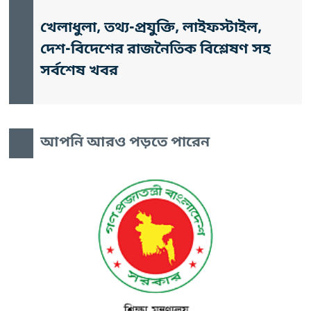
খেলাধুলা, তথ্য-প্রযুক্তি, লাইফস্টাইল,
দেশ-বিদেশের রাজনৈতিক বিশ্লেষণ সহ
সর্বশেষ খবর
আপনি আরও পড়তে পারেন