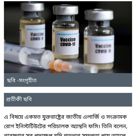
ছবি -সংগৃহীত
প্রতীকী ছবি
এ বিষয়ে একমত যুক্তরাষ্ট্রের জাতীয় এলার্জি ও সংক্রামক
রোগ ইনিস্টটিউটের পরিচালক অ্যান্থনি ফসি। তিনি বলেন,
গবেষণার সব পদক্ষেপ যদি শতভাগ সফলতা পায় তাহলে