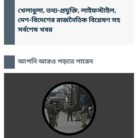
খেলাধুলা, তথ্য-প্রযুক্তি, লাইফস্টাইল,
দেশ-বিদেশের রাজনৈতিক বিশ্লেষণ সহ
সর্বশেষ খবর
আপনি আরও পড়তে পারেন