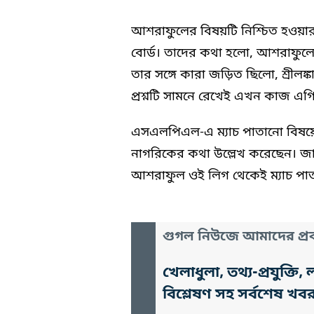
আশরাফুলের বিষয়টি নিশ্চিত হওয়ার প
বোর্ড। তাদের কথা হলো, আশরাফুলের এ
তার সঙ্গে কারা জড়িত ছিলো, শ্রীলঙ্
প্রশ্নটি সামনে রেখেই এখন কাজ এগিয়ে 
এসএলপিএল-এ ম্যাচ পাতানো বিষয়
নাগরিকের কথা উল্লেখ করেছেন। জা
আশরাফুল ওই লিগ থেকেই ম্যাচ প
গুগল নিউজে আমাদের প্রক
খেলাধুলা, তথ্য-প্রযুক্
বিশ্লেষণ সহ সর্বশেষ খব