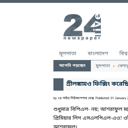
মূলপাতা
বাংলাদেশ
বিশ্ব
আপনি পড়ছেন
মূলপাতা
খেলাধ
শ্রীলঙ্কায়ও ফিক্সিং ক
by
২৪ লাইভ নিউজপেপার ডেস্ক
Published: 01 January
শুধুমাত্র বিপিএল- নয়; আশরাফুল ম্যাচ 
প্রিমিয়ার লিগ এসএলপিএল-এও! ওই
আশরাফুল।