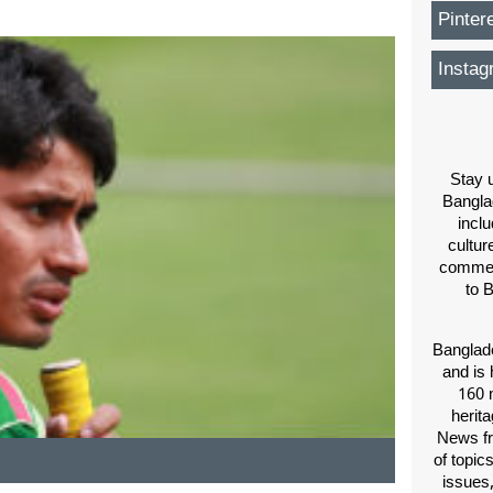
Pinter
Instag
Stay u
Bangla
inclu
cultur
comment
to 
Banglade
and is 
160 m
herit
News fr
of topic
issues