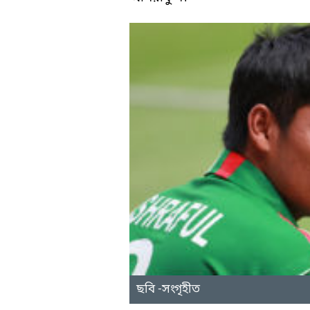
ছবি -সংগৃহীত