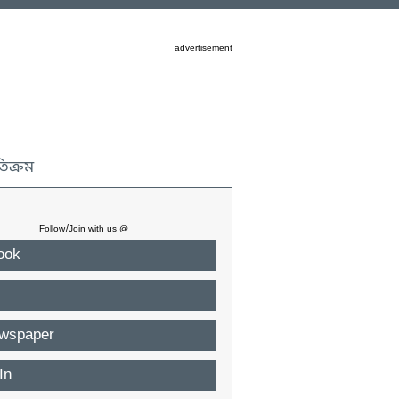
advertisement
তিক্রম
Follow/Join with us @
ook
wspaper
In