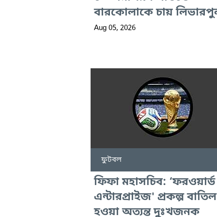
বারকোলাকে চায় লিভারপু
Aug 05, 2026
ফুটবল
ফিফা মহাসচিব: ‘ফরওয়ার্ড
এন্টারপ্রাইজ' প্রকল্প বাতিল
হওয়া অত্যন্ত দুঃখজনক