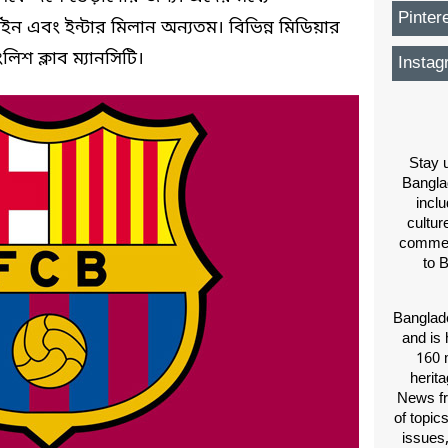
Pinter
র্মেইন এবং ইন্টার মিলান অন্যতম। বিভিন্ন মিডিয়ার
শ ক্লাব ম্যানসিটি।
Instag
Stay u
Bangla
inclu
cultur
comment
to 
Banglade
and is 
160 m
herit
News fr
of topic
issues