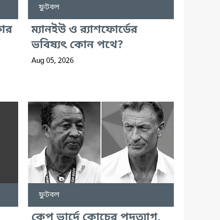
ফুটবল
ফার
ম্যানইউ ও র‍্যাশফোর্ডের
ভবিষ্যৎ কোন পথে?
Aug 05, 2026
ফুটবল
কেপ ভার্দে কোচের পদত্যাগ,