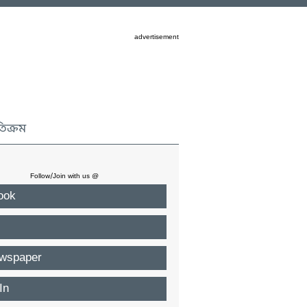
advertisement
তিক্রম
Follow/Join with us @
ook
wspaper
In