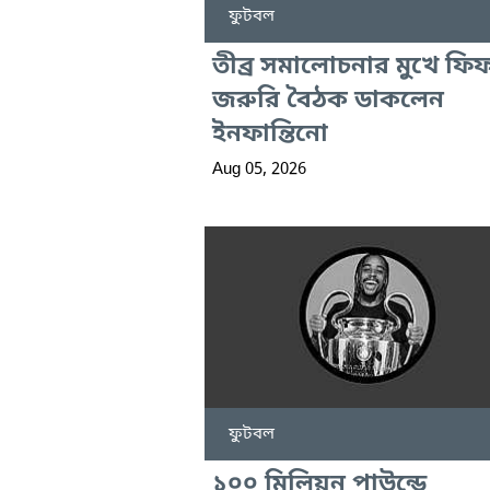
ফুটবল
তীব্র সমালোচনার মুখে ফি
জরুরি বৈঠক ডাকলেন
ইনফান্তিনো
Aug 05, 2026
ফুটবল
১০০ মিলিয়ন পাউন্ডে