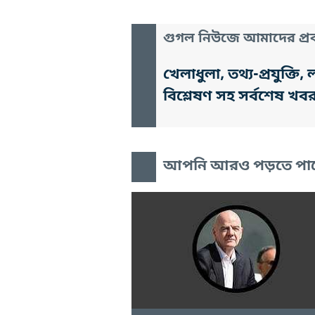
গুগল নিউজে আমাদের প্রক
খেলাধুলা, তথ্য-প্রযুক্
বিশ্লেষণ সহ সর্বশেষ খব
আপনি আরও পড়তে পা