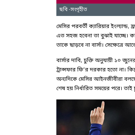
ছবি -সংগৃহীত
মেসির পরবর্তী ক্যারিয়ার ইংল্যান্ড,
এত সহজ হবেনা তা বুঝাই যাচ্ছে। 
তাকে ছাড়বে না বার্সা। সেক্ষেত্রে আর
বার্সার দাবি, চুক্তি অনুযায়ী ১০ জু
ট্রান্সফার ফি’র দরকার হতো না। কিন
অন্যদিকে মেসির আইনজীবীরা বলছে
শেষ হয় নির্ধারিত সময়ের পরে। তাই 