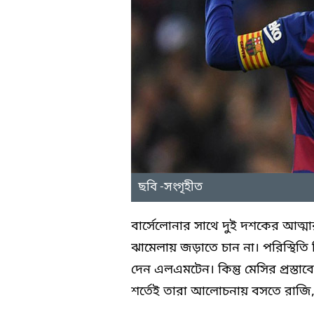
ছবি -সংগৃহীত
বার্সেলোনার সাথে দুই দশকের আত্ম
ঝামেলায় জড়াতে চান না। পরিস্থিতি 
দেন এলএমটেন। কিন্তু মেসির প্রস্তাবে
শর্তেই তারা আলোচনায় বসতে রাজি, এ