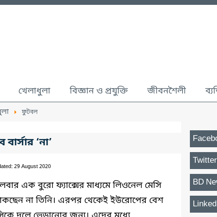
খেলাধুলা
বিজ্ঞান ও প্রযুক্তি
জীবনশৈলী
ব্য
ুলা
ফুটবল
Faceb
বার্সার ‘না’
Twitter
ated: 29 August 2020
BD Ne
লবার এক বুরো ফ্যাক্সের মাধ্যমে লিওনেল মেসি
থাকছেন না তিনি। এরপর থেকেই ইউরোপের বেশ
Linked
িকে দলে ভেড়ানোর জন্য। এদের মধ্যে