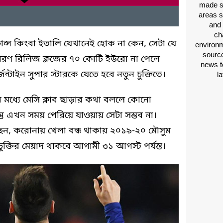
made si
areas s
and 
ch
 ফ্রান্স কিংবা ইতালি যেখানেই হোক না কেন, সেটা যে
environm
source
কারণ রিলিজ ক্লজের ৭০ কোটি ইউরো না পেলে
news t
্জেন্টাইন সুপার স্টারকে যেতে হবে নতুন চুক্তিতে।
l
নের মধ্যে মেসি ক্লাব ছাড়ার কথা বললে কোনো
্তু এখন সময় পেরিয়ে যাওয়ায় সেটা সম্ভব না।
ন, করোনায় খেলা বন্ধ থাকায় ২০১৯-২০ মৌসুম
চুক্তির মেয়াদ থাকবে আগামী ৩১ আগস্ট পর্যন্ত।