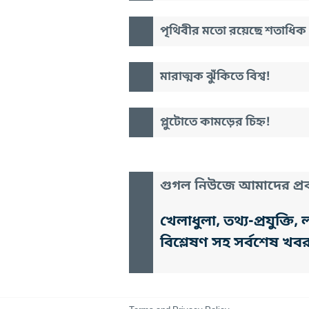
পৃথিবীর মতো রয়েছে শতাধিক গ
মারাত্মক ঝুঁকিতে বিশ্ব!
প্লুটোতে কামড়ের চিহ্ন!
গুগল নিউজে আমাদের প্রক
খেলাধুলা, তথ্য-প্রযুক্
বিশ্লেষণ সহ সর্বশেষ খব