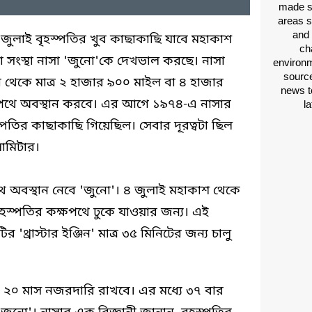
made si
areas s
and 
 ৪ জুলাই বৃহস্পতির খুব কাছাকাছি যাবে মহাকাশ
ch
া সংস্থা নাসা 'জুনো'কে দেখভাল করছে। নাসা
environm
source
 থেকে মাত্র ২ হাজার ৯০০ মাইল বা ৪ হাজার
news t
পথে অবস্থান করবে। এর আগে ১৯৭৪-এ নাসার
l
পতির কাছাকাছি গিয়েছিল। সেবার দূরত্বটা ছিল
োমিটার।
ে অবস্থান নেবে 'জুনো'। ৪ জুলাই মহাকাশ থেকে
ৃহস্পতির কক্ষপথে ঢুকে যাওয়ার জন্য। এই
'থ্রাস্টার ইঞ্জিন' মাত্র ৩৫ মিনিটের জন্য চালু
র ২০ মাস নজরদারি রাখবে। এর মধ্যে ৩৭ বার