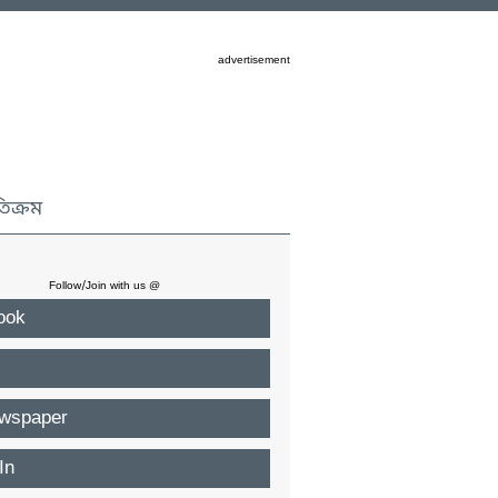
advertisement
তিক্রম
Follow/Join with us @
ook
wspaper
In