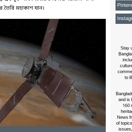
Pinter
ের তৈরি মহাকাশ যান।
Instag
Stay u
Bangla
inclu
cultur
comment
to 
Banglade
and is 
160 m
herit
News fr
of topic
issues