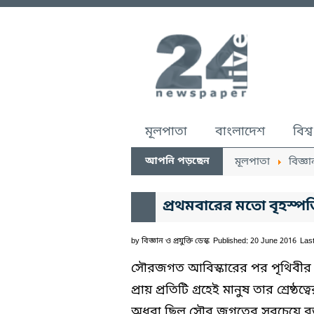
মূলপাতা
বাংলাদেশ
বিশ্ব
আপনি পড়ছেন
মূলপাতা
বিজ্ঞা
প্রথমবারের মতো বৃহস্প
by
বিজ্ঞান ও প্রযুক্তি ডেস্ক
Published: 20 June 2016
Las
সৌরজগত আবিস্কারের পর পৃথিবীর 
প্রায় প্রতিটি গ্রহেই মানুষ তার শ্রেষ্ঠ
অধরা ছিল সৌর জগতের সবচেয়ে বড় গ