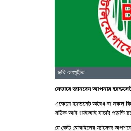
ছবি -সংগৃহীত
যেভাবে জানবেন আপনার হ্যান্ডসে
এক্ষেত্রে হ্যান্ডসেট অবৈধ বা নক
সঠিক আইএমইআই যাচাই পদ্ধতি রয়
যে কেউ মোবাইলের ম্যাসেজ অপশনে গ