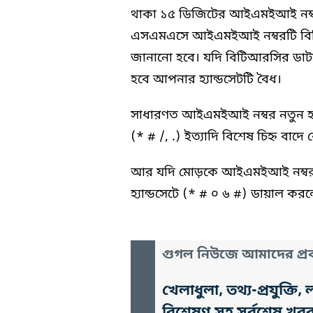
থাকা ১৫ ডিজিটের আইএমইআই নম্বর 
এসএমএসে আইএমইআই নম্বরটি বিটি
জানানো হবে। যদি বিটিআরসির ডাট
হবে আপনার হ্যান্ডসেটটি বৈধ।
সাধারণত আইএমইআই নম্বর নতুন হ্
(* # /, .) ইত্যাদি বিশেষ চিহ্ন বাদ
আর যদি মোড়কে আইএমইআই নম্বর খু
হ্যান্ডসেটে (* # ০ ৬ #) ডায়াল কর
গুগল নিউজে আমাদের প্রক
খেলাধুলা, তথ্য-প্রযুক্