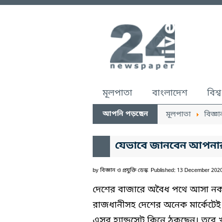
মূলপাতা
বাংলাদেশ
বিশ্ব
আপনি পড়ছেন
মূলপাতা
বিজ্ঞা
যেভাবে জানবেন আপনার 
by
বিজ্ঞান ও প্রযুক্তি ডেস্ক
Published: 13 December 202
দেশের বাজারে অবৈধ পথে আসা নকল, 
রাজধানীসহ দেশের অনেক মার্কেটে
এসব হ্যান্ডসেট কিনে ঠকছেন। তবে খ