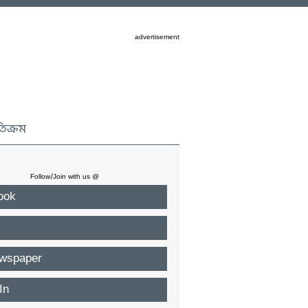
advertisement
তিক্রম
Follow/Join with us @
ook
wspaper
In