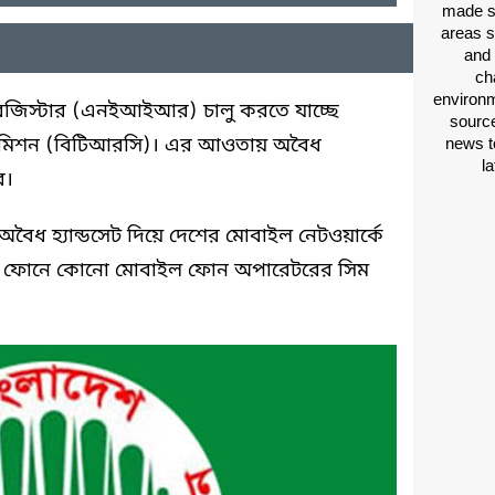
made si
areas s
and 
ch
environm
রেজিস্টার (এনইআইআর) চালু করতে যাচ্ছে
source
রণ কমিশন (বিটিআরসি)। এর আওতায় অবৈধ
news t
l
ে।
ৈধ হ্যান্ডসেট দিয়ে দেশের মোবাইল নেটওয়ার্কে
ব ফোনে কোনো মোবাইল ফোন অপারেটরের সিম