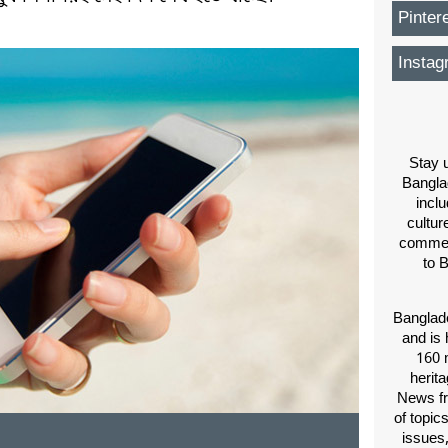
Pinter
Instag
Stay u
Bangla
inclu
cultur
comment
to 
Banglade
and is 
160 m
herit
News fr
of topic
issues