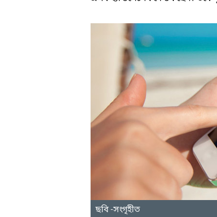
ছবি -সংগৃহীত