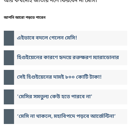
আর কখনোই জাতীয় দলে ফিরবেন না মেসি।
আপনি আরো পড়তে পারেন
এইভাবে বদলে গেলেন মেসি!
হিগুইয়েনের কারণে হৃদয়ে রক্তক্ষরণ ম্যারাডোনার
সেই হিগুইয়েনের দামই ৮০০ কোটি টাকা!
'মেসির সমতুল্য কেউ হতে পারবে না'
‘মেসি না থাকলে, মহাবিপদে পড়বে আর্জেন্টিনা’