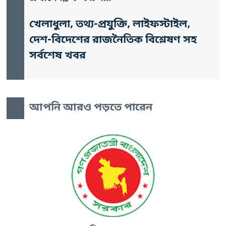
খেলাধুলা, তথ্য-প্রযুক্তি, লাইফস্টাইল,
দেশ-বিদেশের রাজনৈতিক বিশ্লেষণ সহ
সর্বশেষ খবর
আপনি আরও পড়তে পারেন