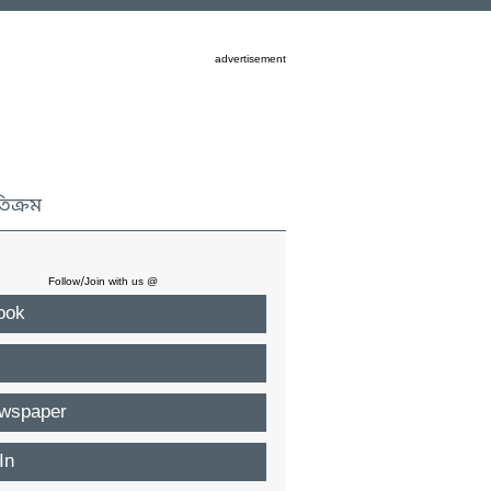
advertisement
তিক্রম
Follow/Join with us @
ook
wspaper
In