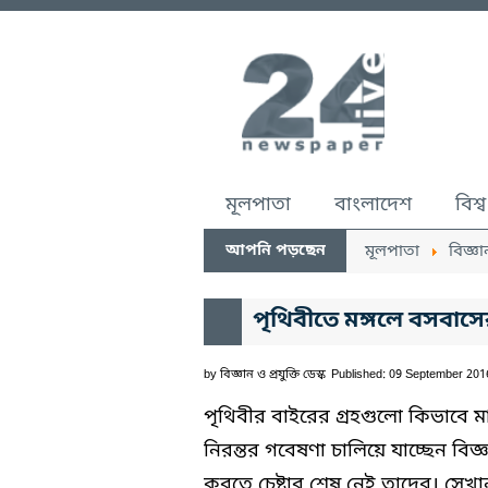
মূলপাতা
বাংলাদেশ
বিশ্ব
আপনি পড়ছেন
মূলপাতা
বিজ্ঞা
পৃথিবীতে মঙ্গলে বসবাস
by
বিজ্ঞান ও প্রযুক্তি ডেস্ক
Published: 09 September 201
পৃথিবীর বাইরের গ্রহগুলো কিভাবে 
নিরন্তর গবেষণা চালিয়ে যাচ্ছেন বিজ
করতে চেষ্টার শেষ নেই তাদের। সেখা