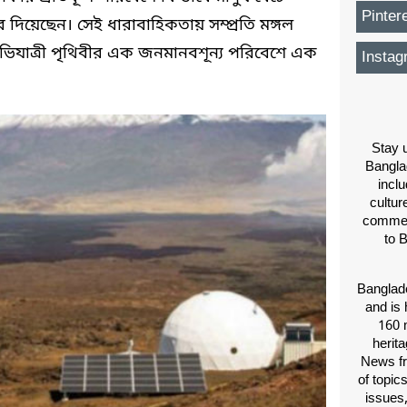
Pinter
দিয়েছেন। সেই ধারাবাহিকতায় সম্প্রতি মঙ্গল
িযাত্রী পৃথিবীর এক জনমানবশূন্য পরিবেশে এক
Instag
Stay u
Bangla
inclu
cultur
comment
to 
Banglade
and is 
160 m
herit
News fr
of topic
issues