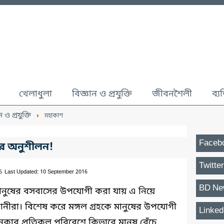
খেলাধুলা
বিজ্ঞান ও প্রযুক্তি
জীবনশৈলী
ব্য
ন ও প্রযুক্তি
মহাকাশ
Faceb
ের অনুশীলন!
Twitter
6
Last Updated: 10 September 2016
BD Ne
মানুষের বসবাসের উপযোগী করা যায় এ নিয়ে
্ঞানীরা। বিশেষ করে মঙ্গল গ্রহকে মানুষের উপযোগী
Linked
নকার প্রতিকূল পরিবেশে কিভাবে মানুষ বেঁচে