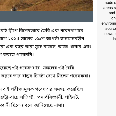
made si
areas s
and 
ch
environm
source
়াই দ্বীপে বিশেষভাবে তৈরি এক গবেষণাগারে
news t
আগে ২০১৫ সালের ২৯শে আগস্ট জনমানবহীন
l
রো এক বছর তারা মুক্ত বাতাস, তাজা খাবার এবং
গ করতে পারেননি।
 হয়েছে ওই গবেষণগার। মঙ্গলের ওই বৈরি
করবে তার বাস্তব চিত্রটা দেখে নিলেন গবেষকরা।
য়নে এই পরীক্ষামূলক গবেষণার সমন্বয় করেছিল
অ্যাস্ট্রো-বায়োলজিস্ট, পদার্থবিজ্ঞানী, পাইলট,
বিজ্ঞানী ছিলেন বলে জানিয়েছে নাসা।