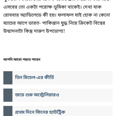
এসবের তো একটা পরোক্ষ ভূমিকা থাকেই। দেখা যাক
রোববার অ্যাডিলেডে কী হয়। ফলাফল যাই হোক না কেনো
ম্যাচের আগে ভারত- পাকিস্তান যুদ্ধ নিয়ে ক্রিকেট বিশ্বের
উন্মাদনাটা কিন্তু দারুণ উপভোগ্য!
আপনি আরো পড়তে পারেন
তিন মিচেল-এর কীর্তি
জয়ে শুরু অস্ট্রেলিয়ারও
প্রথম দিনে ফিনের হ্যাটট্রিক