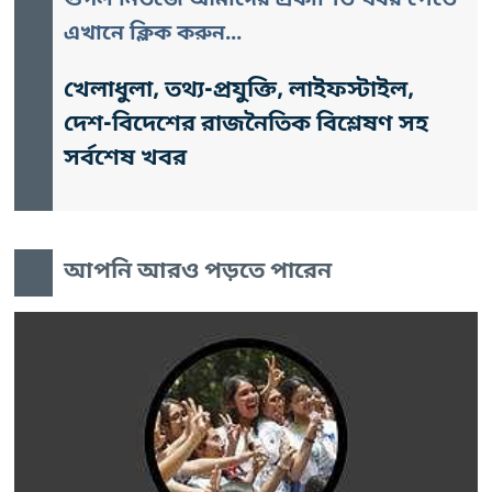
গুগল নিউজে আমাদের প্রকাশিত খবর পেতে
এখানে ক্লিক করুন...
খেলাধুলা, তথ্য-প্রযুক্তি, লাইফস্টাইল,
দেশ-বিদেশের রাজনৈতিক বিশ্লেষণ সহ
সর্বশেষ খবর
আপনি আরও পড়তে পারেন