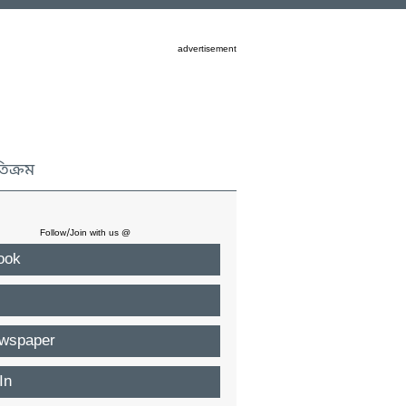
advertisement
তিক্রম
Follow/Join with us @
ook
wspaper
In