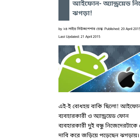
আইফোন- অ্যান্ড্রয়েড নি
ঝগড়া!
by
২৪ লাইভ নিউজপেপার ডেস্ক
Published: 20 April 201
Last Updated: 21 April 2015
এই-ই বোধহয় বাকি ছিলো! আইফো
ব্যবহারকারী ও অ্যান্ড্রয়েড ফোন
ব্যবহারকারী দুই বন্ধু নিজেদেরটাকে
দাবি করে জড়িয়ে পড়েছেন ঝগড়ায়।