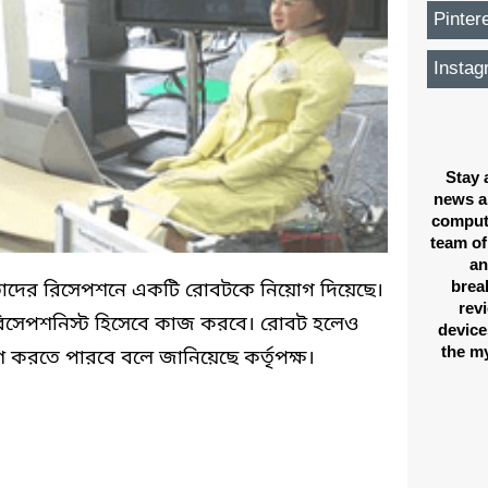
Pinter
Instag
Stay 
news a
computi
team of
an
brea
 তাঁদের রিসেপশনে একটি রোবটকে নিয়োগ দিয়েছে।
rev
িসেপশনিস্ট হিসেবে কাজ করবে। রোবট হলেও
device
the my
ণ করতে পারবে বলে জানিয়েছে কর্তৃপক্ষ।