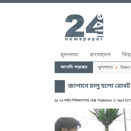
মূলপাতা
বাংলাদেশ
বিশ্ব
আপনি পড়ছেন
মূলপাতা
বিজ্ঞান 
জাপানে চালু হলো রোবট 
by
২৪ লাইভ নিউজপেপার ডেস্ক
Published: 21 April 201