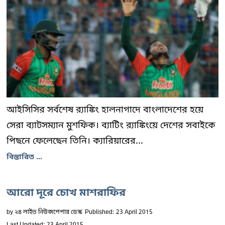
আইসিসির সর্বশেষ র‍্যাঙ্কিং হালনাগাদে বাংলাদেশের হয়ে
সেরা ব্যাটসম্যান মুশফিক। ব্যাটিং র‍্যাঙ্কিংয়ে দেশের সবাইকে
পিছনে ফেলেছেন তিনি। ক্যারিয়ারের...
বিস্তারিত ...
আরো দূরে চোখ মাশরাফির
by
২৪ লাইভ নিউজপেপার ডেস্ক
Published: 23 April 2015