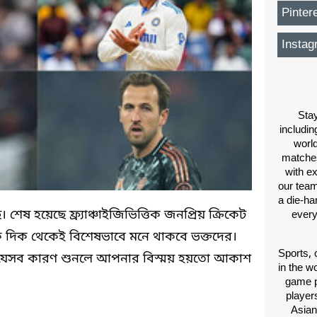
Pinter
Instag
Stay
includin
worl
matches
with e
our team
a die-ha
শেষ হয়েছে ফ্র্যাঞ্চাইজিভিত্তিক জনপ্রিয় ক্রিকেট
every
েক দিক থেকেই বিশেষভাবে মনে থাকবে ভক্তদের।
Sports, 
 যেসব কারণ শুনলে আপনার বিস্ময় হয়তো আকাশ
in the wo
game p
players
Asian