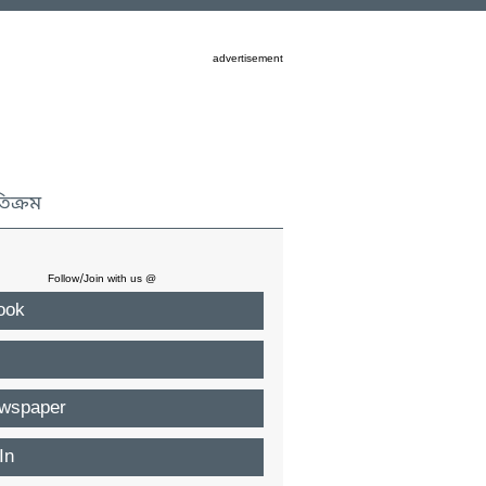
advertisement
তিক্রম
Follow/Join with us @
ook
wspaper
In