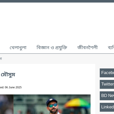
খেলাধুলা
বিজ্ঞান ও প্রযুক্তি
জীবনশৈলী
ব্য
লা
Faceb
 মৌসুম
Twitter
ted: 06 June 2025
BD Ne
Linked