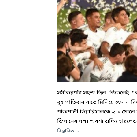
সমীকরণটা সহজ ছিল। জিতলেই এক ম্
বৃহস্পতিবার রাতে মিলিয়ে ফেলল রিয়া
শক্তিশালী ভিয়ারিয়ালকে ২-১ গোলে
জিদানের দল। অবশ্য এদিন হারলেও চ্
বিস্তারিত ...