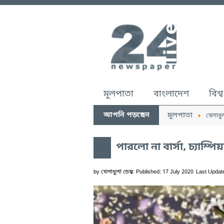
মূলপাতা
বাংলাদেশ
বিশ্ব
আপনি পড়ছেন
মূলপাতা
খেলাধু
পারলো না বার্সা, চ্যাম্প
by
খেলাধুলা ডেস্ক
Published: 17 July 2020
Last Updat