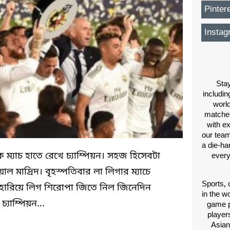
Pinter
Instag
Stay
includin
worl
matches
with e
our team
a die-ha
যাচ হাতে রেখে চ্যাম্পিয়ন। সহজ হিসেবটা
every
ল মাদ্রিদ। বৃহস্পতিবার লা লিগার ম্যাচে
Sports, 
 হারিয়ে লিগ শিরোপা জিতে নিল জিনেদিন
in the wo
যাম্পিয়ন...
game p
players
Asian