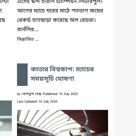
ল্টো
এসেই ছন্দ হারাল চ্যাম্পিয়ন লিভারপুল।
া
আগের ম্যাচে ঘরের মাঠে শতভাগ জয়ের
ছে
রেকর্ড হাতছাড়া করেছে অল রেডরা।
বার্নলির...
বিস্তারিত ...
কাতার বিশ্বকাপ: ম্যাচের
সময়সূচি ঘোষণা
by
খেলাধুলা ডেস্ক
Published: 16 July 2020
Last Updated: 16 July 2020