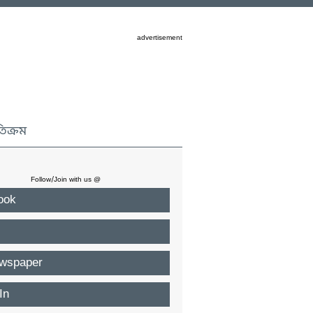
advertisement
তিক্রম
Follow/Join with us @
ook
wspaper
In