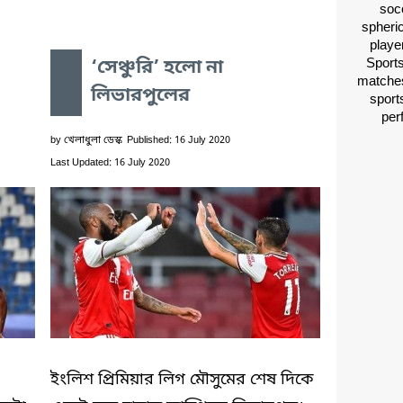
socc
spheri
playe
Sports
‘সেঞ্চুরি’ হলো না
matches
লিভারপুলের
sport
per
by
খেলাধুলা ডেস্ক
Published: 16 July 2020
Last Updated: 16 July 2020
ইংলিশ প্রিমিয়ার লিগ মৌসুমের শেষ দিকে