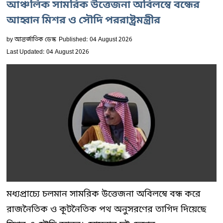
আঞ্চলিক সামরিক উত্তেজনা অবিলম্বে বন্ধের
আহ্বান মিশর ও সৌদি পররাষ্ট্রমন্ত্রীর
by
আন্তর্জাতিক ডেস্ক
Published: 04 August 2026
Last Updated: 04 August 2026
মধ্যপ্রাচ্যে চলমান সামরিক উত্তেজনা অবিলম্বে বন্ধ করে
রাজনৈতিক ও কূটনৈতিক পথ অনুসরণের তাগিদ দিয়েছে