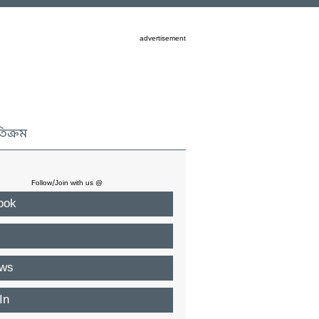
advertisement
তিক্রম
Follow/Join with us @
ook
ws
In