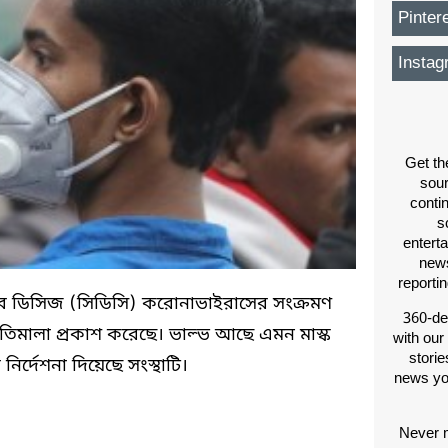
Pinter
Instag
Get th
sou
conti
s
entert
news
reporti
টার অব ডিসিজ (সিডিসি) করোনাভাইরাসের সংক্রমণ
360-de
ীতিমালা প্রকাশ করেছে। ভাল্ভ আছে এমন মাস্ক
with our
storie
র্দেশনা দিয়েছে সংস্থাটি।
news yo
Never m