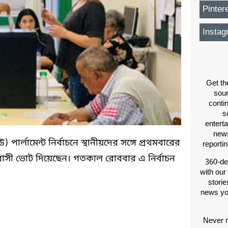
Pinter
Instag
Get th
sou
conti
s
entert
news
ার্লামেন্ট নির্বাচনে স্থানীয়দের সঙ্গে প্রথমবারের
reporti
াসী ভোট দিয়েছেন। গতকাল রোববার এ নির্বাচন
360-de
with our
storie
news yo
Never m