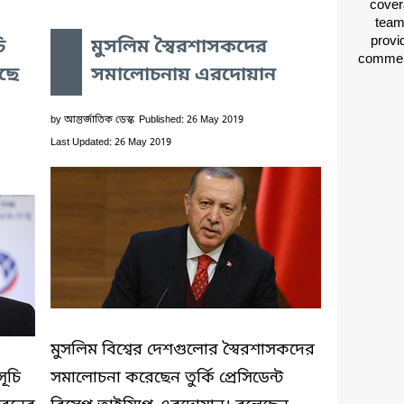
cover
team
provid
ি
মুসলিম স্বৈরশাসকদের
comment
ছে
সমালোচনায় এরদোয়ান
by
আন্তর্জাতিক ডেস্ক
Published: 26 May 2019
Last Updated: 26 May 2019
মুসলিম বিশ্বের দেশগুলোর স্বৈরশাসকদের
সূচি
সমালোচনা করেছেন তুর্কি প্রেসিডেন্ট