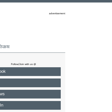
advertisement
তিক্রম
Follow/Join with us @
ook
ws
In