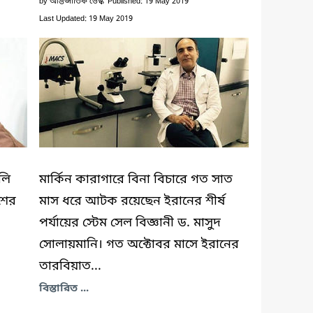
by
আন্তর্জাতিক ডেস্ক
Published: 19 May 2019
Last Updated: 19 May 2019
লি
মার্কিন কারাগারে বিনা বিচারে গত সাত
শের
মাস ধরে আটক রয়েছেন ইরানের শীর্ষ
পর্যায়ের স্টেম সেল বিজ্ঞানী ড. মাসুদ
সোলায়মানি। গত অক্টোবর মাসে ইরানের
তারবিয়াত...
বিস্তারিত ...