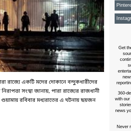
Pinter
Instag
Get th
sou
conti
s
entert
news
পারা রাজ্যে একটি মদের দোকানে বন্দুকধারীদের
reporti
 নিরাপত্তা সংস্থা জানায়, পারা রাজ্যের রাজধানী
360-de
with our
কা গুয়ামায় রবিবার মধ্যরাতের এ ঘটনায় ছয়জন
storie
news yo
Never m