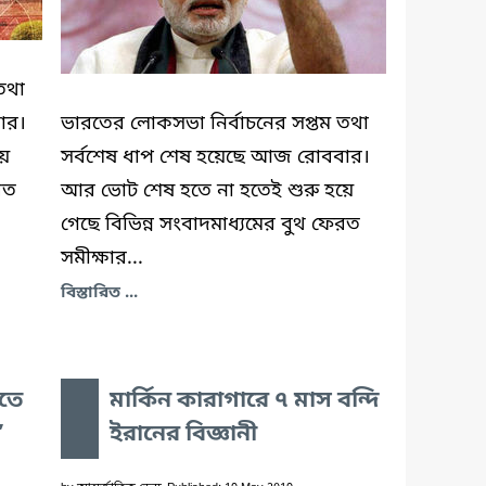
তথা
ার।
ভারতের লোকসভা নির্বাচনের সপ্তম তথা
য়ে
সর্বশেষ ধাপ শেষ হয়েছে আজ রোববার।
রত
আর ভোট শেষ হতে না হতেই শুরু হয়ে
গেছে বিভিন্ন সংবাদমাধ্যমের বুথ ফেরত
সমীক্ষার...
বিস্তারিত ...
রতে
মার্কিন কারাগারে ৭ মাস বন্দি
’
ইরানের বিজ্ঞানী