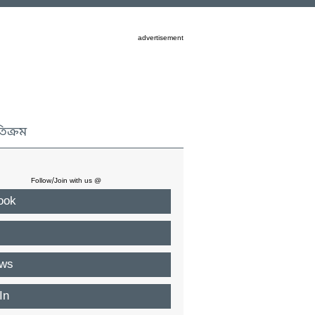
advertisement
তিক্রম
Follow/Join with us @
ook
ws
In