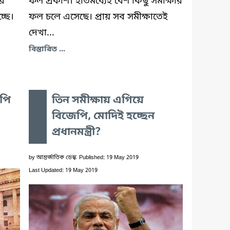
ে
ফল প্রকাশ। ইতিমধ্যেই বেশ কিছু সমীক্ষার
্ছে।
ফল চলে এসেছে। প্রায় সব সমীক্ষাতেই
দেখা...
বিস্তারিত ...
েপি
তিন সমীক্ষায় এগিয়ে
বিজেপি, মোদিই হচ্ছেন
প্রধানমন্ত্রী?
by
আন্তর্জাতিক ডেস্ক
Published: 19 May 2019
Last Updated: 19 May 2019