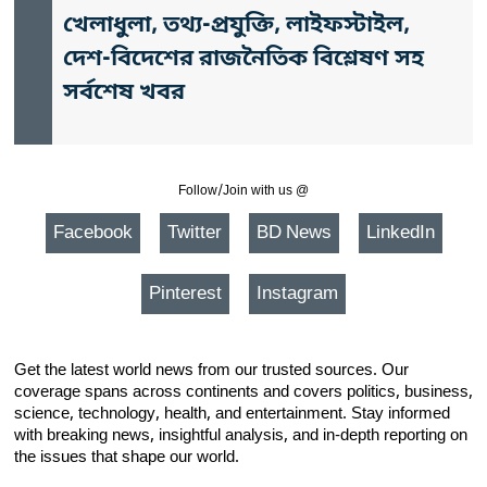
খেলাধুলা, তথ্য-প্রযুক্তি, লাইফস্টাইল,
দেশ-বিদেশের রাজনৈতিক বিশ্লেষণ সহ
সর্বশেষ খবর
Follow/Join with us @
Facebook
Twitter
BD News
LinkedIn
Pinterest
Instagram
Get the latest world news from our trusted sources. Our
coverage spans across continents and covers politics, business,
science, technology, health, and entertainment. Stay informed
with breaking news, insightful analysis, and in-depth reporting on
the issues that shape our world.