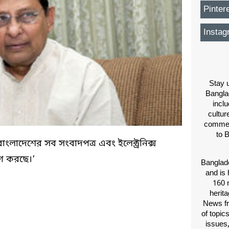
Pinter
Instag
Stay u
Bangla
inclu
cultur
comment
to 
‘বাংলাদেশের সব সংবাদপত্র এবং ইলেক্ট্রনিক্স
োগ করছে।’
Banglade
and is 
160 m
herit
News fr
of topic
issues