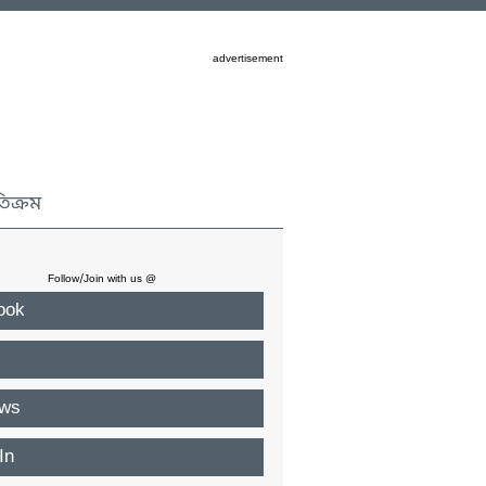
advertisement
তিক্রম
Follow/Join with us @
ook
ws
In