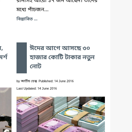
ে
রানাসহ আরো ১৭ জন আছেন। তাদের
মধ্যে পাঁচজন...
বিস্তারিত ...
,
ঈদের আগে আসছে ৩০
র্শ
হাজার কোটি টাকার নতুন
নোট
by
জাতীয় ডেস্ক
Published: 14 June 2016
Last Updated: 14 June 2016