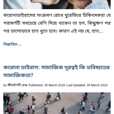
করোনাভাইরাসের সংক্রমণ রোধে ঘুরেফিরে চিকিৎসকরা যে
পরামর্শটি সবচেয়ে বেশি দিয়ে থাকেন তা হল, কিছুক্ষণ পর
পর ভালোভাবে হাত ধুতে হবে। কারণ এই নয় যে, হাত...
বিস্তারিত ...
করোনা ভাইরাস: সামাজিক দূরত্বই কি ভবিষ্যতের
সামাজিকতা?
by
জীবনশৈলী ডেস্ক
Published: 30 March 2020
Last Updated: 30 March 2020