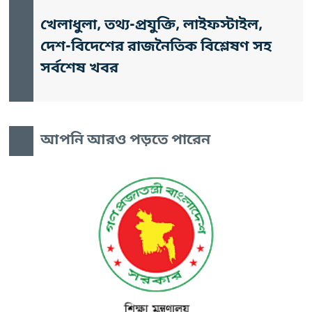
খেলাধুলা, তথ্য-প্রযুক্তি, লাইফস্টাইল,
দেশ-বিদেশের রাজনৈতিক বিশ্লেষণ সহ
সর্বশেষ খবর
আপনি আরও পড়তে পারেন