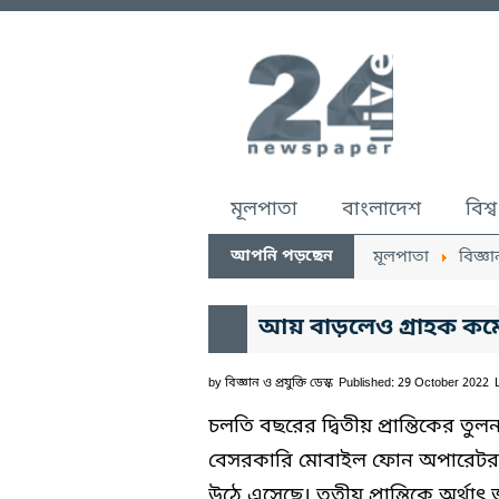
মূলপাতা
বাংলাদেশ
বিশ্ব
আপনি পড়ছেন
মূলপাতা
বিজ্ঞা
আয় বাড়লেও গ্রাহক কম
by
বিজ্ঞান ও প্রযুক্তি ডেস্ক
Published: 29 October 2022
চলতি বছরের দ্বিতীয় প্রান্তিকের তুল
বেসরকারি মোবাইল ফোন অপারেটর র
উঠে এসেছে। তৃতীয় প্রান্তিকে অর্থাৎ জ