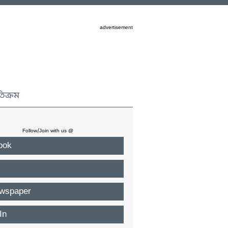
advertisement
তিক্রম
Follow/Join with us @
ook
wspaper
In