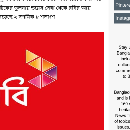
Pinter
ন্তিকের তুলনায় ভয়েস সেবা থেকে রবির আয়
বেড়েছে ২ দশমিক ৮ শতাংশ।
Instag
Stay u
Bangla
inclu
cultur
comment
to 
Banglade
and is 
160 m
herit
News fr
of topic
issues