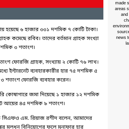
made si
areas s
and 
ch
environm
আয় হয়েছে ৬ হাজার ৩৩১ দশমিক ৭ কোটি টাকা।
source
news t
রাহক কমেছে রবিব। তাদের বর্তমান গ্রাহক সংখ্যা
l
 দশমিক ৩ শতাংশ।
তাংশ ফোরজি গ্রাহক, সংখ্যায় ২ কোটি ৭৬ লাখ।
র মধ্যে ইন্টারনেট ব্যবহারকারীর হার ৭৫ দশমিক ৫
 ৩ শতাংশ ফোরজি ব্যবহার করেন।
কারি কোষাগারে জমা দিয়েছে ১ হাজার ১২ দশমিক
র মোট আয়ের ৪৫ দশমিক ৯ শতাংশ।
যান্ড সিএফও এম. রিয়াজ রশীদ বলেন, আমাদের
ঙ্কের মূলধন বিনিয়োগের ফলে মুনাফার হার