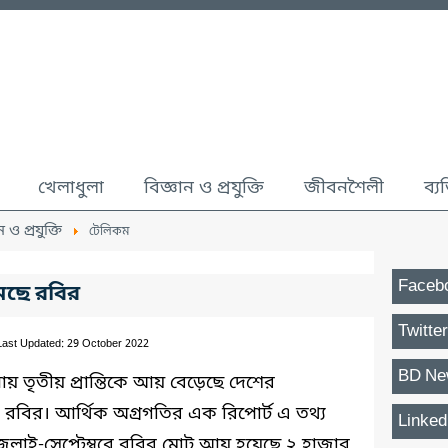
খেলাধুলা
বিজ্ঞান ও প্রযুক্তি
জীবনশৈলী
ব্য
ন ও প্রযুক্তি
টেলিকম
Faceb
েছে রবির
Twitter
Last Updated: 29 October 2022
BD Ne
নায় তৃতীয় প্রান্তিকে আয় বেড়েছে দেশের
বির। আর্থিক অগ্রগতির এক রিপোর্ট এ তথ্য
Linked
ুলাই-সেপ্টেম্বরে র
বির মোট আয় হয়েছে ২ হাজার