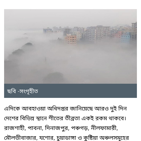
ছবি -সংগৃহীত
এদিকে আবহাওয়া অধিদপ্তর জানিয়েছে আরও দুই দিন
দেশের বিভিন্ন স্থানে শীতের তীব্রতা একই রকম থাকবে।
রাজশাহী, পাবনা, দিনাজপুর, পঞ্চগড়, নীলফামারী,
মৌলভীবাজার, যশোর, চুয়াডাঙ্গা ও কুষ্টিয়া অঞ্চলসমূহের