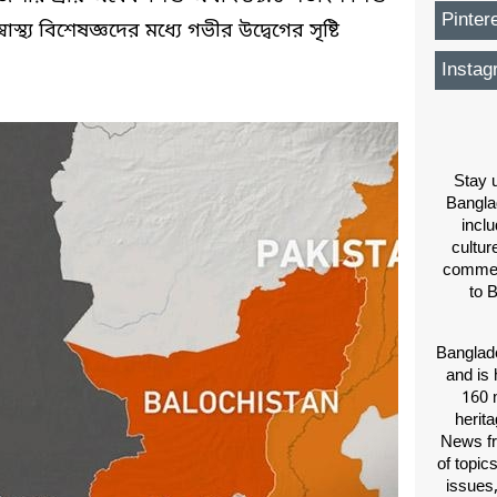
Pinter
াস্থ্য বিশেষজ্ঞদের মধ্যে গভীর উদ্বেগের সৃষ্টি
Instag
Stay u
Bangla
inclu
cultur
comment
to 
Banglade
and is 
160 m
herit
News fr
of topic
issues