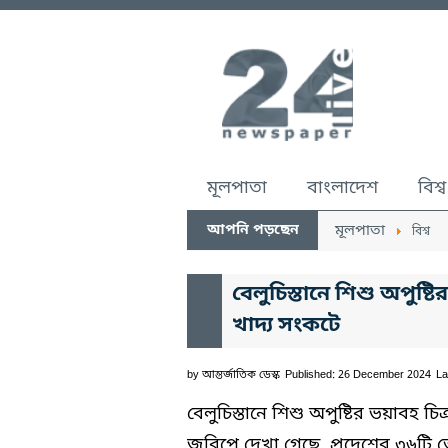
মূলপাতা
বাংলাদেশ
বিশ্ব
আপনি পড়ছেন
মূলপাতা
বিশ্ব
বেলুচিস্তানে শিশু অপুষ্টি
খাদ্য সংকটে
by
আন্তর্জাতিক ডেস্ক
Published: 26 December 2024
La
বেলুচিস্তানে শিশু অপুষ্টির ভয়াবহ চি
জরিপে দেখা গেছে, প্রদেশের ৩৬টি জে