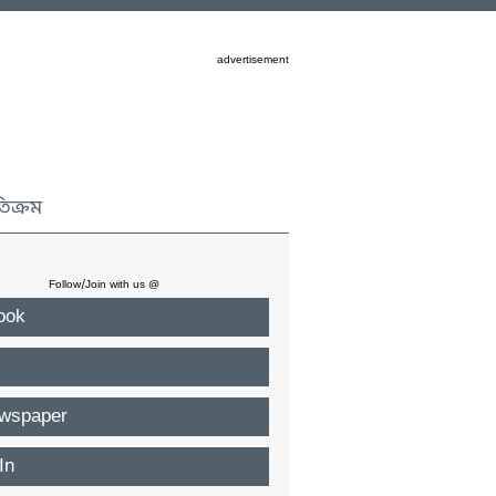
advertisement
তিক্রম
Follow/Join with us @
ook
wspaper
In