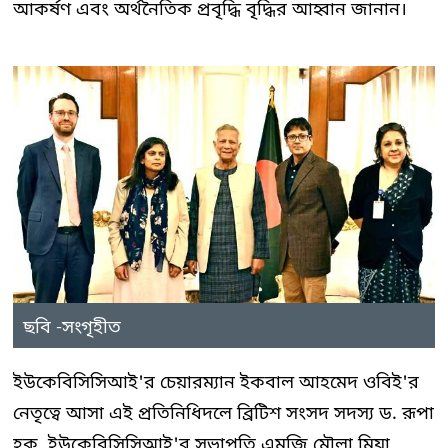
আকর্ষণ এবং অর্থনৈতিক প্রবৃদ্ধি বৃদ্ধির আহ্বান জানান।
ছবি -সংগৃহীত
ইউকেবিসিসিআই'র চেয়ারম্যান ইকবাল আহমেদ ওবিই'র
নেতৃত্বে আসা এই প্রতিনিধিদলে ব্রিটিশ সংসদ সদস্য ড. রূপা
হক, ইউকেবিসিসিআই'র সভাপতি এমজি মৌলা মিয়া