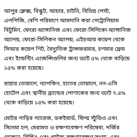
আলুর ফ্লেক্স, বিস্কুট, আচার, চাটনি, বিভিন্ন পেস্ট,
এলপিজি, বেশি পরিমাণে আমদানি করা পেট্রোলিয়াম
বিটুমিন, ফেরো-ম্যাঙ্গানিজ এবং ফেরো-সিলিকো-ম্যাঙ্গানিজ
অ্যালয়, ফেরো-সিলিকন অ্যালয়, এইচআর কয়েল থেকে
সিআর কয়েল শিট, বৈদ্যুতিক ট্রান্সফরমার, চশমার ফ্রেম
এবং ইন্ডেন্টিং এজেন্সিগুলির জন্য ভ্যাট ৫% থেকে বাড়িয়ে
১৫% করা হয়েছে।
রান্নার তোয়ালে, ন্যাপকিন, হাতের তোয়ালে, নন-এসি
হোটেল এবং স্থানীয় ব্র্যান্ডের পোশাকের জন্য ভ্যাট ৭.৫%
থেকে বাড়িয়ে ১৫% করা হয়েছে।
মোটর গাড়ির গ্যারেজ, ডকইয়ার্ড, ফিল্ম স্টুডিও এবং
সিনেমা হল, মেরামত ও রক্ষণাবেক্ষণ পরিষেবা, দর্জির