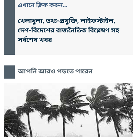
এখানে ক্লিক করুন...
খেলাধুলা, তথ্য-প্রযুক্তি, লাইফস্টাইল,
দেশ-বিদেশের রাজনৈতিক বিশ্লেষণ সহ
সর্বশেষ খবর
আপনি আরও পড়তে পারেন