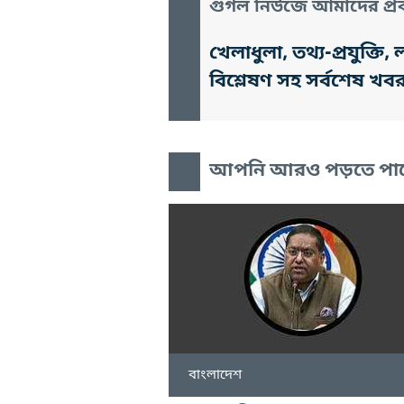
গুগল নিউজে আমাদের প্রক
খেলাধুলা, তথ্য-প্রযুক্
বিশ্লেষণ সহ সর্বশেষ খব
আপনি আরও পড়তে পা
বাংলাদেশ