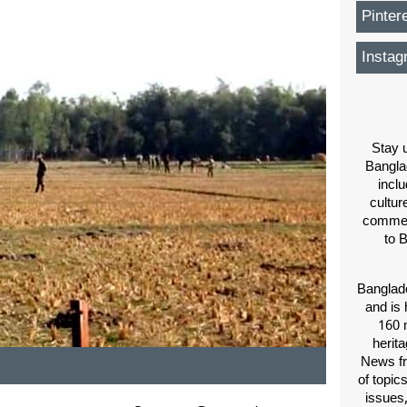
Pinter
Instag
Stay u
Bangla
inclu
cultur
comment
to 
Banglade
and is 
160 m
herit
News fr
of topic
issues