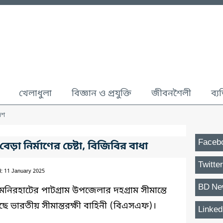
খেলাধুলা
বিজ্ঞান ও প্রযুক্তি
জীবনশৈলী
ব্য
েশ
Faceb
়া নির্মাণের চেষ্টা, বিজিবির বাধা
Twitter
d: 11 January 2025
BD Ne
িরহাটের পাটগ্রাম উপজেলার দহগ্রাম সীমান্তে
করেছে ভারতীয় সীমান্তরক্ষী বাহিনী (বিএসএফ)।
Linked