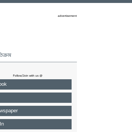
advertisement
তিক্রম
Follow/Join with us @
ook
wspaper
In