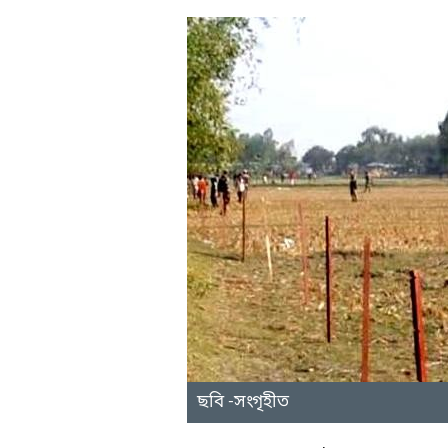
ছবি -সংগৃহীত