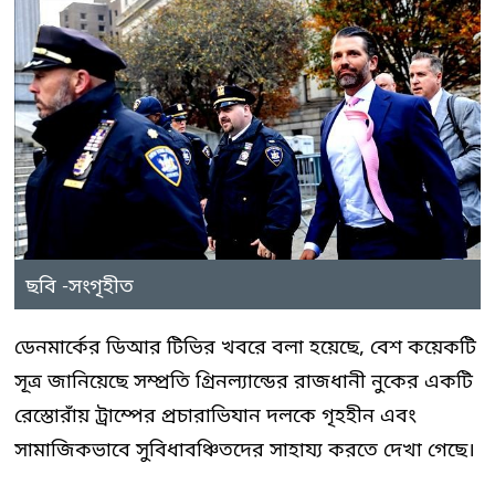
ছবি -সংগৃহীত
ডেনমার্কের ডিআর টিভির খবরে বলা হয়েছে, বেশ কয়েকটি
সূত্র জানিয়েছে সম্প্রতি গ্রিনল্যান্ডের রাজধানী নুকের একটি
রেস্তোরাঁয় ট্রাম্পের প্রচারাভিযান দলকে গৃহহীন এবং
সামাজিকভাবে সুবিধাবঞ্চিতদের সাহায্য করতে দেখা গেছে।