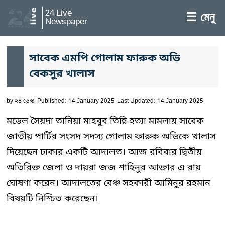
24 Live
☰ মেনু
Newspaper
সাবেক এমপি গোলাম ফারুক অভি
বেকসুর খালাস
by
২৪ ডেস্ক
Published: 14 January 2025
Last Updated: 14 January 2025
মডেল সৈয়দা তানিয়া মাহবুব তিন্নি হত্যা মামলায় সাবেক
জাতীয় পার্টির সংসদ সদস্য গোলাম ফারুক অভিকে খালাস
দিয়েছেন ঢাকার একটি আদালত। আজ রবিবার দ্বিতীয়
অতিরিক্ত জেলা ও দায়রা জজ শাহিনুর আক্তার এ রায়
ঘোষণা করেন। আদালতের বেঞ্চ সহকারী আমিনুর রহমান
বিষয়টি নিশ্চিত করেছেন।