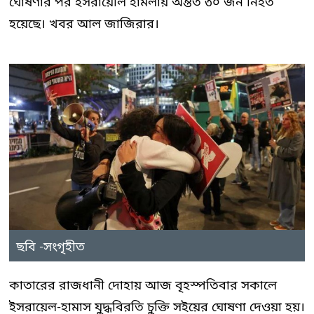
ঘোষণার পর ইসরায়েলি হামলায় অন্তত ৩০ জন নিহত
হয়েছে। খবর আল জাজিরার।
ছবি -সংগৃহীত
কাতারের রাজধানী দোহায় আজ বৃহস্পতিবার সকালে
ইসরায়েল-হামাস যুদ্ধবিরতি চুক্তি সইয়ের ঘোষণা দেওয়া হয়।