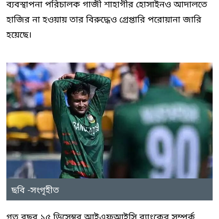
ব্যবস্থাপনা পরিচালক গাজী শাহাগীর হোসাইনও আদালতে
হাজির না হওয়ায় তার বিরুদ্ধেও গ্রেপ্তারি পরোয়ানা জারি
হয়েছে।
ছবি -সংগৃহীত
গত বছর ১৫ ডিসেম্বর আইএফআইসি ব্যাংকের সম্পর্ক