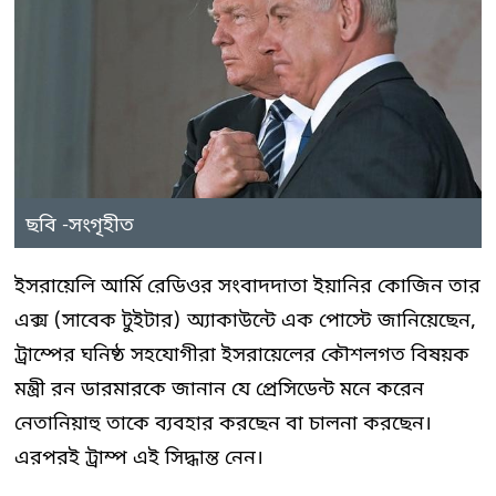
ছবি -সংগৃহীত
ইসরায়েলি আর্মি রেডিওর সংবাদদাতা ইয়ানির কোজিন তার
এক্স (সাবেক টুইটার) অ্যাকাউন্টে এক পোস্টে জানিয়েছেন,
ট্রাম্পের ঘনিষ্ঠ সহযোগীরা ইসরায়েলের কৌশলগত বিষয়ক
মন্ত্রী রন ডারমারকে জানান যে প্রেসিডেন্ট মনে করেন
নেতানিয়াহু তাকে ব্যবহার করছেন বা চালনা করছেন।
এরপরই ট্রাম্প এই সিদ্ধান্ত নেন।