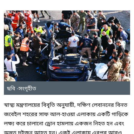
ছবি -সংগৃহীত
স্বাস্থ্য মন্ত্রণালয়ের বিবৃতি অনুযায়ী, দক্ষিণ লেবাননের বিনত
জবেইল শহরের সাফ আল-হাওয়া এলাকায় একটি গাড়িকে
লক্ষ্য করে চালানো ড্রোন হামলায় একজন নিহত হন এবং
অন্তত দুইজন আহত হন। একই এলাকায় এরপর আরও