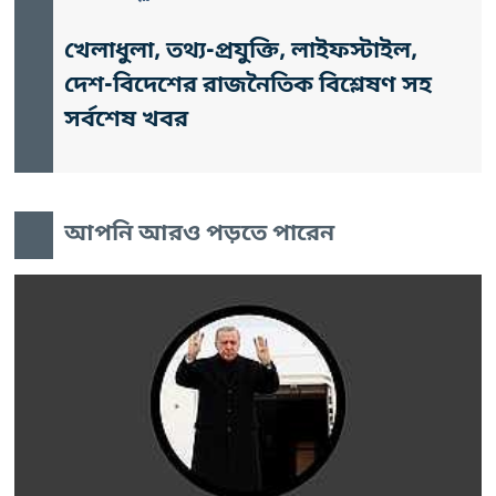
খেলাধুলা, তথ্য-প্রযুক্তি, লাইফস্টাইল,
দেশ-বিদেশের রাজনৈতিক বিশ্লেষণ সহ
সর্বশেষ খবর
আপনি আরও পড়তে পারেন