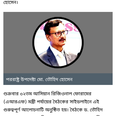
হোসেন।
পররাষ্ট্র উপদেষ্টা মো. তৌহিদ হোসেন
শুক্রবার ৩২তম আসিয়ান রিজিওনাল ফোরামের
(এআরএফ) মন্ত্রী পর্যায়ের বৈঠকের সাইডলাইনে এই
গুরুত্বপূর্ণ আলোচনাটি অনুষ্ঠিত হয়। বৈঠকে ড. তৌহিদ