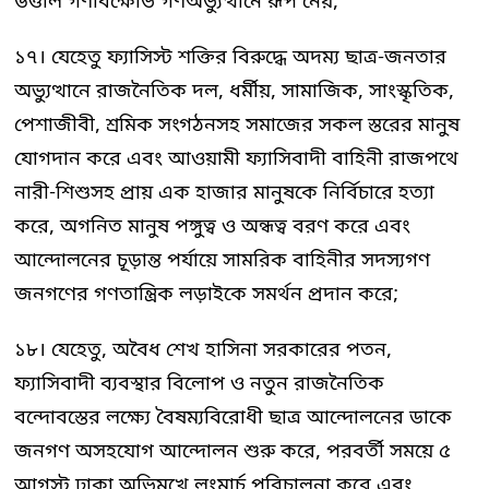
উত্তাল গণবিক্ষোভ গণঅভ্যুত্থানে রূপ নেয়;
১৭। যেহেতু ফ্যাসিস্ট শক্তির বিরুদ্ধে অদম্য ছাত্র-জনতার
অভ্যুত্থানে রাজনৈতিক দল, ধর্মীয়, সামাজিক, সাংস্কৃতিক,
পেশাজীবী, শ্রমিক সংগঠনসহ সমাজের সকল স্তরের মানুষ
যোগদান করে এবং আওয়ামী ফ্যাসিবাদী বাহিনী রাজপথে
নারী-শিশুসহ প্রায় এক হাজার মানুষকে নির্বিচারে হত্যা
করে, অগনিত মানুষ পঙ্গুত্ব ও অন্ধত্ব বরণ করে এবং
আন্দোলনের চূড়ান্ত পর্যায়ে সামরিক বাহিনীর সদস্যগণ
জনগণের গণতান্ত্রিক লড়াইকে সমর্থন প্রদান করে;
১৮। যেহেতু, অবৈধ শেখ হাসিনা সরকারের পতন,
ফ্যাসিবাদী ব্যবস্থার বিলোপ ও নতুন রাজনৈতিক
বন্দোবস্তের লক্ষ্যে বৈষম্যবিরোধী ছাত্র আন্দোলনের ডাকে
জনগণ অসহযোগ আন্দোলন শুরু করে, পরবর্তী সময়ে ৫
আগস্ট ঢাকা অভিমুখে লংমার্চ পরিচালনা করে এবং