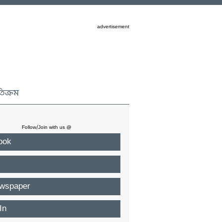
advertisement
তিক্রম
Follow/Join with us @
ook
wspaper
In