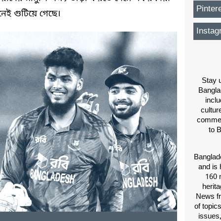
Pinter
নেই গুটিয়ে গেছে।
Instag
Stay u
Bangla
inclu
cultur
comment
to 
Banglade
and is 
160 m
herit
News fr
of topic
issues