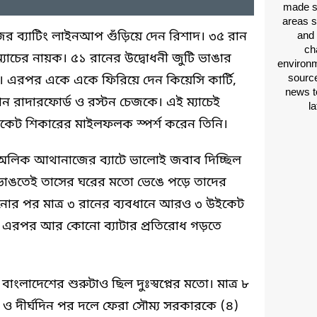
made si
areas s
ের ব্যাটিং লাইনআপ গুঁড়িয়ে দেন রিশাদ। ৩৫ রান
and 
ch
্যাচের নায়ক। ৫১ রানের উদ্বোধনী জুটি ভাঙার
environm
source
নি। এরপর একে একে ফিরিয়ে দেন কিয়েসি কার্টি,
news t
রফান রাদারফোর্ড ও রস্টন চেজকে। এই ম্যাচেই
l
উইকেট শিকারের মাইলফলক স্পর্শ করেন তিনি।
ং ও অলিক আথানাজের ব্যাটে ভালোই জবাব দিচ্ছিল
ুটি ভাঙতেই তাসের ঘরের মতো ভেঙে পড়ে তাদের
নোর পর মাত্র ৩ রানের ব্যবধানে আরও ৩ উইকেট
রা। এরপর আর কোনো ব্যাটার প্রতিরোধ গড়তে
ংলাদেশের শুরুটাও ছিল দুঃস্বপ্নের মতো। মাত্র ৮
 ও দীর্ঘদিন পর দলে ফেরা সৌম্য সরকারকে (৪)