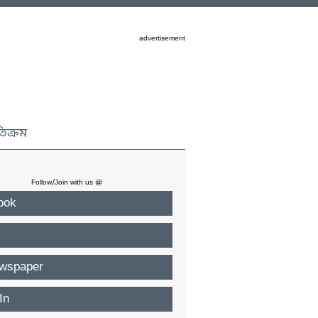
advertisement
তিক্রম
Follow/Join with us @
ook
wspaper
In